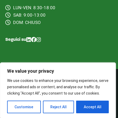
LUN-VEN: 8:30-18:00
SAB: 9:00-13:00
DOM: CHIUSO
Seguici su
We value your privacy
We use cookies to enhance your browsing experience, serve
©2025 BS Ecology S.a.s. – Tutti i diritti riservati. Sito web
personalised ads or content, and analyse our traffic. By
realizzato da Cocoon Web Tech
clicking "Accept All", you consent to our use of cookies.
Termini e Condizioni d’uso
Informativa Privacy
Customise
Reject All
Accept All