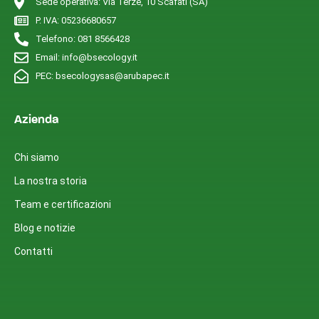
Sede operativa: Via Terze, 10 Scafati (SA)
P. IVA: 05236680657
Telefono: 081 8566428
Email: info@bsecology.it
PEC: bsecologysas@arubapec.it
Azienda
Chi siamo
La nostra storia
Team e certificazioni
Blog e notizie
Contatti