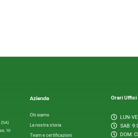
Orari Uffici
Azienda
Chi siamo
LUN-VE
i (SA)
La nostra storia
SAB: 9:
ze, 10
DOM: C
Team e certificazioni